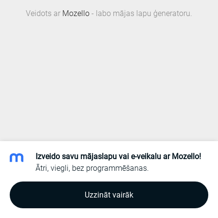
Veidots ar
Mozello
- labo mājas lapu ģeneratoru.
Izveido savu mājaslapu vai e-veikalu ar Mozello!
Ātri, viegli, bez programmēšanas.
Uzzināt vairāk